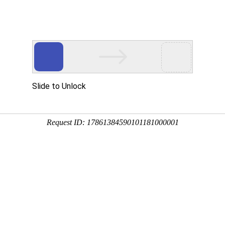
经销
台湾常用牌
打包机
—— 大陆总代理
示
生产设备
公司展会
视频中心