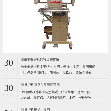
结束带捆绑机的特点和作用
30
结束带梱绑机主要特点 小巧，便捷，实用；是图形部
2021-06
门，许多其他部门，如制药，化妆品，食品等包装产
品的理想选择. 自动缠绕循环 由PCB控制运行（PC
板） 通过自动照片眼（自动装置）开始循环；按按钮
PE捆绑机特点以及应用范围
30
或者脚踏 机器使用纸带或BOPP（最大宽度*长度：
​ PE捆绑机选具有造型美观，结构简单，使用方便，
30mm*150mm) 3种捆扎带松紧级别设置 结束带捆
2021-06
经久耐用等特点。适宜捆打纸箱、木箱、柳框等物
件，特别适宜各类食品，纺织品、工艺品等的打包。
其体积小巧、维修起来比较简易，故广泛适用于流动
PE捆绑机维护小技巧