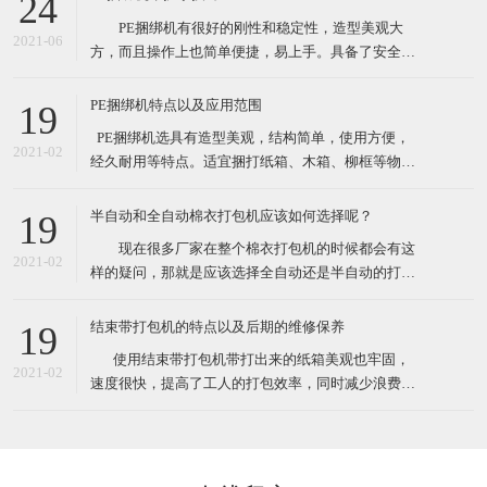
24
性较大的打包作业。 这款捆绑机有售价昂贵的自动
PE捆绑机有很好的刚性和稳定性，造型美观大
捆包机的电熔粘合效果，又可解决带钳的铁扣机捆
2021-06
方，而且操作上也简单便捷，易上手。具备了安全性
高，设备基础前期投资费用低等众多优点。最先一批
开始使用PE捆绑机的厂家对了PE捆绑机赞口不绝，认
PE捆绑机特点以及应用范围
19
为PE捆绑机大大提高工作效率，减少了工作负担，节
​ PE捆绑机选具有造型美观，结构简单，使用方便，
约了人力运输费。 PE捆绑机广泛用于用于食品、
2021-02
经久耐用等特点。适宜捆打纸箱、木箱、柳框等物
医药、五金、化工
件，特别适宜各类食品，纺织品、工艺品等的打包。
其体积小巧、维修起来比较简易，故广泛适用于流动
半自动和全自动棉衣打包机应该如何选择呢？
19
性较大的打包作业。 这款捆绑机有售价昂贵的自动
现在很多厂家在整个棉衣打包机的时候都会有这
捆包机的电熔粘合效果，又可解决带钳的铁扣机捆
2021-02
样的疑问，那就是应该选择全自动还是半自动的打包
机。一方面很多人会觉得如果想过打包机的过程，直
接选择全自动的，很有可能由于衣物的形状不是十分
结束带打包机的特点以及后期的维修保养
19
规规矩矩的，导致最后打包的样子也不是特别规整，
​ 使用结束带打包机带打出来的纸箱美观也牢固，
另外的朋友觉得如果不选择全自动的打包机的话，很
2021-02
速度很快，提高了工人的打包效率，同时减少浪费，
有可能最后会造成比较严重
也就节约了成本。各种类型的结束带打包机机适合常
规物体捆包、体积大、重型物体捆包、液体粉状坠落
打包、特别宽的物品以及加压打包。在高效率的自动
打包机中有着效率最