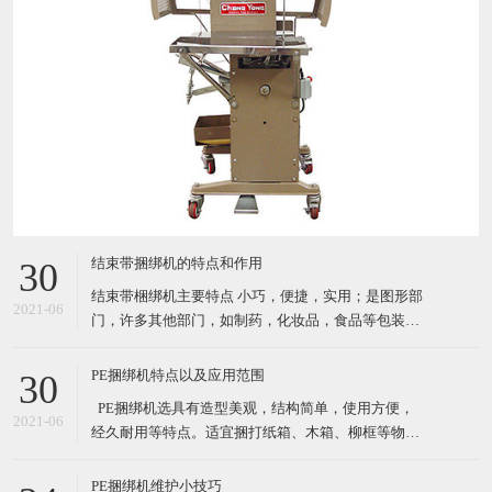
结束带捆绑机的特点和作用
30
结束带梱绑机主要特点 小巧，便捷，实用；是图形部
2021-06
门，许多其他部门，如制药，化妆品，食品等包装产
品的理想选择. 自动缠绕循环 由PCB控制运行（PC
板） 通过自动照片眼（自动装置）开始循环；按按钮
PE捆绑机特点以及应用范围
30
或者脚踏 机器使用纸带或BOPP（最大宽度*长度：
​ PE捆绑机选具有造型美观，结构简单，使用方便，
30mm*150mm) 3种捆扎带松紧级别设置 结束带捆
2021-06
经久耐用等特点。适宜捆打纸箱、木箱、柳框等物
件，特别适宜各类食品，纺织品、工艺品等的打包。
其体积小巧、维修起来比较简易，故广泛适用于流动
PE捆绑机维护小技巧
24
性较大的打包作业。 这款捆绑机有售价昂贵的自动
PE捆绑机有很好的刚性和稳定性，造型美观大
捆包机的电熔粘合效果，又可解决带钳的铁扣机捆
2021-06
方，而且操作上也简单便捷，易上手。具备了安全性
高，设备基础前期投资费用低等众多优点。最先一批
开始使用PE捆绑机的厂家对了PE捆绑机赞口不绝，认
PE捆绑机特点以及应用范围
19
为PE捆绑机大大提高工作效率，减少了工作负担，节
​ PE捆绑机选具有造型美观，结构简单，使用方便，
约了人力运输费。 PE捆绑机广泛用于用于食品、
2021-02
经久耐用等特点。适宜捆打纸箱、木箱、柳框等物
医药、五金、化工
件，特别适宜各类食品，纺织品、工艺品等的打包。
其体积小巧、维修起来比较简易，故广泛适用于流动
半自动和全自动棉衣打包机应该如何选择呢？