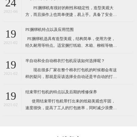
19
性较大的打包作业。 这款捆绑机有售价昂贵的自动
现在很多厂家在整个棉衣打包机的时候都会有这
捆包机的电熔粘合效果，又可解决带钳的铁扣机捆
2021-02
样的疑问，那就是应该选择全自动还是半自动的打包
机。一方面很多人会觉得如果想过打包机的过程，直
接选择全自动的，很有可能由于衣物的形状不是十分
结束带打包机的特点以及后期的维修保养
19
规规矩矩的，导致最后打包的样子也不是特别规整，
​ 使用结束带打包机带打出来的纸箱美观也牢固，
另外的朋友觉得如果不选择全自动的打包机的话，很
2021-02
速度很快，提高了工人的打包效率，同时减少浪费，
有可能最后会造成比较严重
也就节约了成本。各种类型的结束带打包机机适合常
规物体捆包、体积大、重型物体捆包、液体粉状坠落
打包、特别宽的物品以及加压打包。在高效率的自动
打包机中有着效率最
在线留言