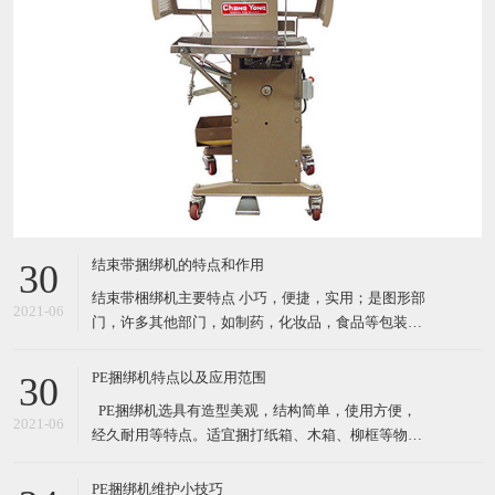
结束带捆绑机的特点和作用
30
结束带梱绑机主要特点 小巧，便捷，实用；是图形部
2021-06
门，许多其他部门，如制药，化妆品，食品等包装产
品的理想选择. 自动缠绕循环 由PCB控制运行（PC
板） 通过自动照片眼（自动装置）开始循环；按按钮
PE捆绑机特点以及应用范围
30
或者脚踏 机器使用纸带或BOPP（最大宽度*长度：
​ PE捆绑机选具有造型美观，结构简单，使用方便，
30mm*150mm) 3种捆扎带松紧级别设置 结束带捆
2021-06
经久耐用等特点。适宜捆打纸箱、木箱、柳框等物
件，特别适宜各类食品，纺织品、工艺品等的打包。
其体积小巧、维修起来比较简易，故广泛适用于流动
PE捆绑机维护小技巧