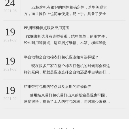
24
性较大的打包作业。 这款捆绑机有售价昂贵的自动
PE捆绑机有很好的刚性和稳定性，造型美观大
捆包机的电熔粘合效果，又可解决带钳的铁扣机捆
2021-06
方，而且操作上也简单便捷，易上手。具备了安全性
高，设备基础前期投资费用低等众多优点。最先一批
开始使用PE捆绑机的厂家对了PE捆绑机赞口不绝，认
PE捆绑机特点以及应用范围
19
为PE捆绑机大大提高工作效率，减少了工作负担，节
​ PE捆绑机选具有造型美观，结构简单，使用方便，
约了人力运输费。 PE捆绑机广泛用于用于食品、
2021-02
经久耐用等特点。适宜捆打纸箱、木箱、柳框等物
医药、五金、化工
件，特别适宜各类食品，纺织品、工艺品等的打包。
其体积小巧、维修起来比较简易，故广泛适用于流动
半自动和全自动棉衣打包机应该如何选择呢？
19
性较大的打包作业。 这款捆绑机有售价昂贵的自动
现在很多厂家在整个棉衣打包机的时候都会有这
捆包机的电熔粘合效果，又可解决带钳的铁扣机捆
2021-02
样的疑问，那就是应该选择全自动还是半自动的打包
机。一方面很多人会觉得如果想过打包机的过程，直
接选择全自动的，很有可能由于衣物的形状不是十分
结束带打包机的特点以及后期的维修保养
19
规规矩矩的，导致最后打包的样子也不是特别规整，
​ 使用结束带打包机带打出来的纸箱美观也牢固，
另外的朋友觉得如果不选择全自动的打包机的话，很
2021-02
速度很快，提高了工人的打包效率，同时减少浪费，
有可能最后会造成比较严重
也就节约了成本。各种类型的结束带打包机机适合常
规物体捆包、体积大、重型物体捆包、液体粉状坠落
打包、特别宽的物品以及加压打包。在高效率的自动
打包机中有着效率最