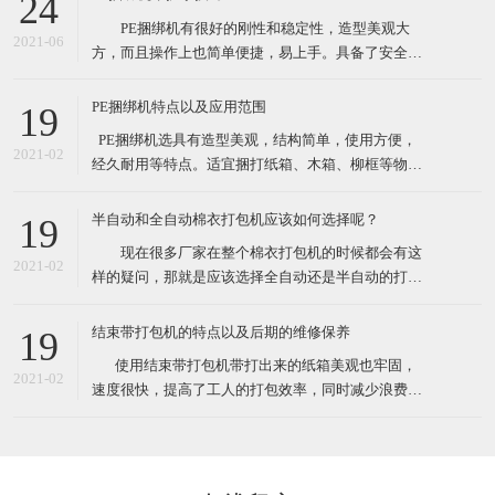
24
性较大的打包作业。 这款捆绑机有售价昂贵的自动
PE捆绑机有很好的刚性和稳定性，造型美观大
捆包机的电熔粘合效果，又可解决带钳的铁扣机捆
2021-06
方，而且操作上也简单便捷，易上手。具备了安全性
高，设备基础前期投资费用低等众多优点。最先一批
开始使用PE捆绑机的厂家对了PE捆绑机赞口不绝，认
PE捆绑机特点以及应用范围
19
为PE捆绑机大大提高工作效率，减少了工作负担，节
​ PE捆绑机选具有造型美观，结构简单，使用方便，
约了人力运输费。 PE捆绑机广泛用于用于食品、
2021-02
经久耐用等特点。适宜捆打纸箱、木箱、柳框等物
医药、五金、化工
件，特别适宜各类食品，纺织品、工艺品等的打包。
其体积小巧、维修起来比较简易，故广泛适用于流动
半自动和全自动棉衣打包机应该如何选择呢？
19
性较大的打包作业。 这款捆绑机有售价昂贵的自动
现在很多厂家在整个棉衣打包机的时候都会有这
捆包机的电熔粘合效果，又可解决带钳的铁扣机捆
2021-02
样的疑问，那就是应该选择全自动还是半自动的打包
机。一方面很多人会觉得如果想过打包机的过程，直
接选择全自动的，很有可能由于衣物的形状不是十分
结束带打包机的特点以及后期的维修保养
19
规规矩矩的，导致最后打包的样子也不是特别规整，
​ 使用结束带打包机带打出来的纸箱美观也牢固，
另外的朋友觉得如果不选择全自动的打包机的话，很
2021-02
速度很快，提高了工人的打包效率，同时减少浪费，
有可能最后会造成比较严重
也就节约了成本。各种类型的结束带打包机机适合常
规物体捆包、体积大、重型物体捆包、液体粉状坠落
打包、特别宽的物品以及加压打包。在高效率的自动
打包机中有着效率最