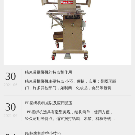
结束带捆绑机的特点和作用
30
结束带梱绑机主要特点 小巧，便捷，实用；是图形部
2021-06
门，许多其他部门，如制药，化妆品，食品等包装产
品的理想选择. 自动缠绕循环 由PCB控制运行（PC
板） 通过自动照片眼（自动装置）开始循环；按按钮
PE捆绑机特点以及应用范围
30
或者脚踏 机器使用纸带或BOPP（最大宽度*长度：
​ PE捆绑机选具有造型美观，结构简单，使用方便，
30mm*150mm) 3种捆扎带松紧级别设置 结束带捆
2021-06
经久耐用等特点。适宜捆打纸箱、木箱、柳框等物
件，特别适宜各类食品，纺织品、工艺品等的打包。
其体积小巧、维修起来比较简易，故广泛适用于流动
PE捆绑机维护小技巧