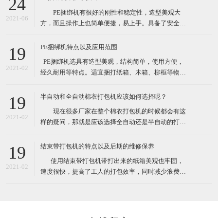
24
性较大的打包作业。 这款捆绑机有售价昂贵的自动
PE捆绑机有很好的刚性和稳定性，造型美观大
捆包机的电熔粘合效果，又可解决带钳的铁扣机捆
2021-06
方，而且操作上也简单便捷，易上手。具备了安全性
高，设备基础前期投资费用低等众多优点。最先一批
开始使用PE捆绑机的厂家对了PE捆绑机赞口不绝，认
PE捆绑机特点以及应用范围
19
为PE捆绑机大大提高工作效率，减少了工作负担，节
​ PE捆绑机选具有造型美观，结构简单，使用方便，
约了人力运输费。 PE捆绑机广泛用于用于食品、
2021-02
经久耐用等特点。适宜捆打纸箱、木箱、柳框等物
医药、五金、化工
件，特别适宜各类食品，纺织品、工艺品等的打包。
其体积小巧、维修起来比较简易，故广泛适用于流动
半自动和全自动棉衣打包机应该如何选择呢？
19
性较大的打包作业。 这款捆绑机有售价昂贵的自动
现在很多厂家在整个棉衣打包机的时候都会有这
捆包机的电熔粘合效果，又可解决带钳的铁扣机捆
2021-02
样的疑问，那就是应该选择全自动还是半自动的打包
机。一方面很多人会觉得如果想过打包机的过程，直
接选择全自动的，很有可能由于衣物的形状不是十分
结束带打包机的特点以及后期的维修保养
19
规规矩矩的，导致最后打包的样子也不是特别规整，
​ 使用结束带打包机带打出来的纸箱美观也牢固，
另外的朋友觉得如果不选择全自动的打包机的话，很
2021-02
速度很快，提高了工人的打包效率，同时减少浪费，
有可能最后会造成比较严重
也就节约了成本。各种类型的结束带打包机机适合常
规物体捆包、体积大、重型物体捆包、液体粉状坠落
打包、特别宽的物品以及加压打包。在高效率的自动
打包机中有着效率最