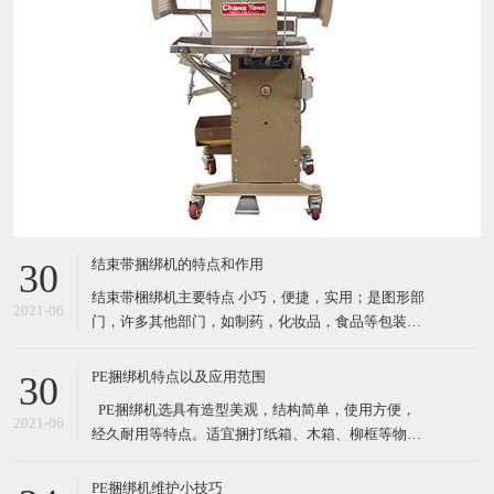
结束带捆绑机的特点和作用
30
结束带梱绑机主要特点 小巧，便捷，实用；是图形部
2021-06
门，许多其他部门，如制药，化妆品，食品等包装产
品的理想选择. 自动缠绕循环 由PCB控制运行（PC
板） 通过自动照片眼（自动装置）开始循环；按按钮
PE捆绑机特点以及应用范围
30
或者脚踏 机器使用纸带或BOPP（最大宽度*长度：
​ PE捆绑机选具有造型美观，结构简单，使用方便，
30mm*150mm) 3种捆扎带松紧级别设置 结束带捆
2021-06
经久耐用等特点。适宜捆打纸箱、木箱、柳框等物
件，特别适宜各类食品，纺织品、工艺品等的打包。
其体积小巧、维修起来比较简易，故广泛适用于流动
PE捆绑机维护小技巧