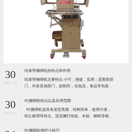
结束带捆绑机的特点和作用
30
结束带梱绑机主要特点 小巧，便捷，实用；是图形部
2021-06
门，许多其他部门，如制药，化妆品，食品等包装产
品的理想选择. 自动缠绕循环 由PCB控制运行（PC
板） 通过自动照片眼（自动装置）开始循环；按按钮
PE捆绑机特点以及应用范围
30
或者脚踏 机器使用纸带或BOPP（最大宽度*长度：
​ PE捆绑机选具有造型美观，结构简单，使用方便，
30mm*150mm) 3种捆扎带松紧级别设置 结束带捆
2021-06
经久耐用等特点。适宜捆打纸箱、木箱、柳框等物
件，特别适宜各类食品，纺织品、工艺品等的打包。
其体积小巧、维修起来比较简易，故广泛适用于流动
PE捆绑机维护小技巧