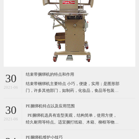
结束带捆绑机的特点和作用
30
结束带梱绑机主要特点 小巧，便捷，实用；是图形部
2021-06
门，许多其他部门，如制药，化妆品，食品等包装产
品的理想选择. 自动缠绕循环 由PCB控制运行（PC
板） 通过自动照片眼（自动装置）开始循环；按按钮
PE捆绑机特点以及应用范围
30
或者脚踏 机器使用纸带或BOPP（最大宽度*长度：
​ PE捆绑机选具有造型美观，结构简单，使用方便，
30mm*150mm) 3种捆扎带松紧级别设置 结束带捆
2021-06
经久耐用等特点。适宜捆打纸箱、木箱、柳框等物
件，特别适宜各类食品，纺织品、工艺品等的打包。
其体积小巧、维修起来比较简易，故广泛适用于流动
PE捆绑机维护小技巧