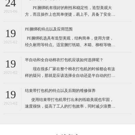
24
性较大的打包作业。 这款捆绑机有售价昂贵的自动
PE捆绑机有很好的刚性和稳定性，造型美观大
捆包机的电熔粘合效果，又可解决带钳的铁扣机捆
2021-06
方，而且操作上也简单便捷，易上手。具备了安全性
高，设备基础前期投资费用低等众多优点。最先一批
开始使用PE捆绑机的厂家对了PE捆绑机赞口不绝，认
PE捆绑机特点以及应用范围
19
为PE捆绑机大大提高工作效率，减少了工作负担，节
​ PE捆绑机选具有造型美观，结构简单，使用方便，
约了人力运输费。 PE捆绑机广泛用于用于食品、
2021-02
经久耐用等特点。适宜捆打纸箱、木箱、柳框等物
医药、五金、化工
件，特别适宜各类食品，纺织品、工艺品等的打包。
其体积小巧、维修起来比较简易，故广泛适用于流动
半自动和全自动棉衣打包机应该如何选择呢？
19
性较大的打包作业。 这款捆绑机有售价昂贵的自动
现在很多厂家在整个棉衣打包机的时候都会有这
捆包机的电熔粘合效果，又可解决带钳的铁扣机捆
2021-02
样的疑问，那就是应该选择全自动还是半自动的打包
机。一方面很多人会觉得如果想过打包机的过程，直
接选择全自动的，很有可能由于衣物的形状不是十分
结束带打包机的特点以及后期的维修保养
19
规规矩矩的，导致最后打包的样子也不是特别规整，
​ 使用结束带打包机带打出来的纸箱美观也牢固，
另外的朋友觉得如果不选择全自动的打包机的话，很
2021-02
速度很快，提高了工人的打包效率，同时减少浪费，
有可能最后会造成比较严重
也就节约了成本。各种类型的结束带打包机机适合常
规物体捆包、体积大、重型物体捆包、液体粉状坠落
打包、特别宽的物品以及加压打包。在高效率的自动
打包机中有着效率最