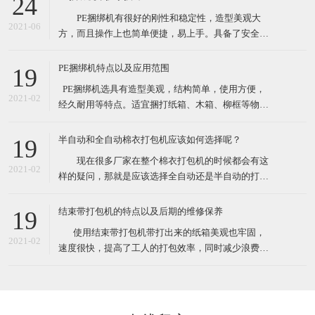
24
性较大的打包作业。 这款捆绑机有售价昂贵的自动
PE捆绑机有很好的刚性和稳定性，造型美观大
捆包机的电熔粘合效果，又可解决带钳的铁扣机捆
2021-06
方，而且操作上也简单便捷，易上手。具备了安全性
高，设备基础前期投资费用低等众多优点。最先一批
开始使用PE捆绑机的厂家对了PE捆绑机赞口不绝，认
PE捆绑机特点以及应用范围
19
为PE捆绑机大大提高工作效率，减少了工作负担，节
​ PE捆绑机选具有造型美观，结构简单，使用方便，
约了人力运输费。 PE捆绑机广泛用于用于食品、
2021-02
经久耐用等特点。适宜捆打纸箱、木箱、柳框等物
医药、五金、化工
件，特别适宜各类食品，纺织品、工艺品等的打包。
其体积小巧、维修起来比较简易，故广泛适用于流动
半自动和全自动棉衣打包机应该如何选择呢？
19
性较大的打包作业。 这款捆绑机有售价昂贵的自动
现在很多厂家在整个棉衣打包机的时候都会有这
捆包机的电熔粘合效果，又可解决带钳的铁扣机捆
2021-02
样的疑问，那就是应该选择全自动还是半自动的打包
机。一方面很多人会觉得如果想过打包机的过程，直
接选择全自动的，很有可能由于衣物的形状不是十分
结束带打包机的特点以及后期的维修保养
19
规规矩矩的，导致最后打包的样子也不是特别规整，
​ 使用结束带打包机带打出来的纸箱美观也牢固，
另外的朋友觉得如果不选择全自动的打包机的话，很
2021-02
速度很快，提高了工人的打包效率，同时减少浪费，
有可能最后会造成比较严重
也就节约了成本。各种类型的结束带打包机机适合常
规物体捆包、体积大、重型物体捆包、液体粉状坠落
打包、特别宽的物品以及加压打包。在高效率的自动
打包机中有着效率最