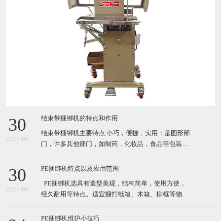
结束带捆绑机的特点和作用
30
结束带梱绑机主要特点 小巧，便捷，实用；是图形部
2021-06
门，许多其他部门，如制药，化妆品，食品等包装产
品的理想选择. 自动缠绕循环 由PCB控制运行（PC
板） 通过自动照片眼（自动装置）开始循环；按按钮
PE捆绑机特点以及应用范围
30
或者脚踏 机器使用纸带或BOPP（最大宽度*长度：
​ PE捆绑机选具有造型美观，结构简单，使用方便，
30mm*150mm) 3种捆扎带松紧级别设置 结束带捆
2021-06
经久耐用等特点。适宜捆打纸箱、木箱、柳框等物
件，特别适宜各类食品，纺织品、工艺品等的打包。
其体积小巧、维修起来比较简易，故广泛适用于流动
PE捆绑机维护小技巧