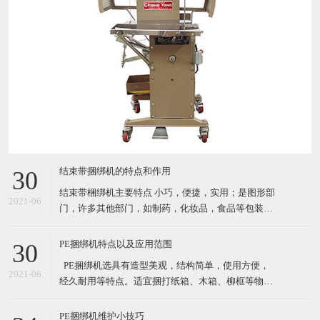
结束带捆绑机的特点和作用
30
结束带梱绑机主要特点 小巧，便捷，实用；是图形部
2021-06
门，许多其他部门，如制药，化妆品，食品等包装产
品的理想选择. 自动缠绕循环 由PCB控制运行（PC
板） 通过自动照片眼（自动装置）开始循环；按按钮
PE捆绑机特点以及应用范围
30
或者脚踏 机器使用纸带或BOPP（最大宽度*长度：
​ PE捆绑机选具有造型美观，结构简单，使用方便，
30mm*150mm) 3种捆扎带松紧级别设置 结束带捆
2021-06
经久耐用等特点。适宜捆打纸箱、木箱、柳框等物
件，特别适宜各类食品，纺织品、工艺品等的打包。
其体积小巧、维修起来比较简易，故广泛适用于流动
PE捆绑机维护小技巧