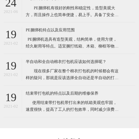
24
性较大的打包作业。 这款捆绑机有售价昂贵的自动
PE捆绑机有很好的刚性和稳定性，造型美观大
捆包机的电熔粘合效果，又可解决带钳的铁扣机捆
2021-06
方，而且操作上也简单便捷，易上手。具备了安全性
高，设备基础前期投资费用低等众多优点。最先一批
开始使用PE捆绑机的厂家对了PE捆绑机赞口不绝，认
PE捆绑机特点以及应用范围
19
为PE捆绑机大大提高工作效率，减少了工作负担，节
​ PE捆绑机选具有造型美观，结构简单，使用方便，
约了人力运输费。 PE捆绑机广泛用于用于食品、
2021-02
经久耐用等特点。适宜捆打纸箱、木箱、柳框等物
医药、五金、化工
件，特别适宜各类食品，纺织品、工艺品等的打包。
其体积小巧、维修起来比较简易，故广泛适用于流动
半自动和全自动棉衣打包机应该如何选择呢？
19
性较大的打包作业。 这款捆绑机有售价昂贵的自动
现在很多厂家在整个棉衣打包机的时候都会有这
捆包机的电熔粘合效果，又可解决带钳的铁扣机捆
2021-02
样的疑问，那就是应该选择全自动还是半自动的打包
机。一方面很多人会觉得如果想过打包机的过程，直
接选择全自动的，很有可能由于衣物的形状不是十分
结束带打包机的特点以及后期的维修保养
19
规规矩矩的，导致最后打包的样子也不是特别规整，
​ 使用结束带打包机带打出来的纸箱美观也牢固，
另外的朋友觉得如果不选择全自动的打包机的话，很
2021-02
速度很快，提高了工人的打包效率，同时减少浪费，
有可能最后会造成比较严重
也就节约了成本。各种类型的结束带打包机机适合常
规物体捆包、体积大、重型物体捆包、液体粉状坠落
打包、特别宽的物品以及加压打包。在高效率的自动
打包机中有着效率最