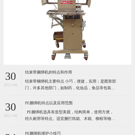
结束带捆绑机的特点和作用
30
结束带梱绑机主要特点 小巧，便捷，实用；是图形部
2021-06
门，许多其他部门，如制药，化妆品，食品等包装产
品的理想选择. 自动缠绕循环 由PCB控制运行（PC
板） 通过自动照片眼（自动装置）开始循环；按按钮
PE捆绑机特点以及应用范围
30
或者脚踏 机器使用纸带或BOPP（最大宽度*长度：
​ PE捆绑机选具有造型美观，结构简单，使用方便，
30mm*150mm) 3种捆扎带松紧级别设置 结束带捆
2021-06
经久耐用等特点。适宜捆打纸箱、木箱、柳框等物
件，特别适宜各类食品，纺织品、工艺品等的打包。
其体积小巧、维修起来比较简易，故广泛适用于流动
PE捆绑机维护小技巧