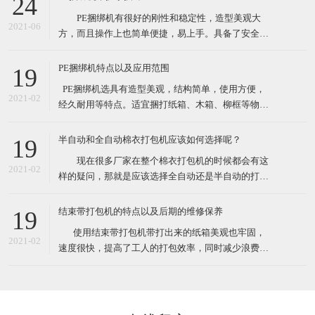
24
性较大的打包作业。 这款捆绑机有售价昂贵的自动
PE捆绑机有很好的刚性和稳定性，造型美观大
捆包机的电熔粘合效果，又可解决带钳的铁扣机捆
2021-06
方，而且操作上也简单便捷，易上手。具备了安全性
高，设备基础前期投资费用低等众多优点。最先一批
开始使用PE捆绑机的厂家对了PE捆绑机赞口不绝，认
PE捆绑机特点以及应用范围
19
为PE捆绑机大大提高工作效率，减少了工作负担，节
​ PE捆绑机选具有造型美观，结构简单，使用方便，
约了人力运输费。 PE捆绑机广泛用于用于食品、
2021-02
经久耐用等特点。适宜捆打纸箱、木箱、柳框等物
医药、五金、化工
件，特别适宜各类食品，纺织品、工艺品等的打包。
其体积小巧、维修起来比较简易，故广泛适用于流动
半自动和全自动棉衣打包机应该如何选择呢？
19
性较大的打包作业。 这款捆绑机有售价昂贵的自动
现在很多厂家在整个棉衣打包机的时候都会有这
捆包机的电熔粘合效果，又可解决带钳的铁扣机捆
2021-02
样的疑问，那就是应该选择全自动还是半自动的打包
机。一方面很多人会觉得如果想过打包机的过程，直
接选择全自动的，很有可能由于衣物的形状不是十分
结束带打包机的特点以及后期的维修保养
19
规规矩矩的，导致最后打包的样子也不是特别规整，
​ 使用结束带打包机带打出来的纸箱美观也牢固，
另外的朋友觉得如果不选择全自动的打包机的话，很
2021-02
速度很快，提高了工人的打包效率，同时减少浪费，
有可能最后会造成比较严重
也就节约了成本。各种类型的结束带打包机机适合常
规物体捆包、体积大、重型物体捆包、液体粉状坠落
打包、特别宽的物品以及加压打包。在高效率的自动
打包机中有着效率最