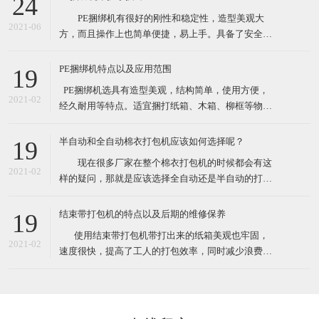
24
性较大的打包作业。 这款捆绑机有售价昂贵的自动
PE捆绑机有很好的刚性和稳定性，造型美观大
捆包机的电熔粘合效果，又可解决带钳的铁扣机捆
2021-06
方，而且操作上也简单便捷，易上手。具备了安全性
高，设备基础前期投资费用低等众多优点。最先一批
开始使用PE捆绑机的厂家对了PE捆绑机赞口不绝，认
PE捆绑机特点以及应用范围
19
为PE捆绑机大大提高工作效率，减少了工作负担，节
​ PE捆绑机选具有造型美观，结构简单，使用方便，
约了人力运输费。 PE捆绑机广泛用于用于食品、
2021-02
经久耐用等特点。适宜捆打纸箱、木箱、柳框等物
医药、五金、化工
件，特别适宜各类食品，纺织品、工艺品等的打包。
其体积小巧、维修起来比较简易，故广泛适用于流动
半自动和全自动棉衣打包机应该如何选择呢？
19
性较大的打包作业。 这款捆绑机有售价昂贵的自动
现在很多厂家在整个棉衣打包机的时候都会有这
捆包机的电熔粘合效果，又可解决带钳的铁扣机捆
2021-02
样的疑问，那就是应该选择全自动还是半自动的打包
机。一方面很多人会觉得如果想过打包机的过程，直
接选择全自动的，很有可能由于衣物的形状不是十分
结束带打包机的特点以及后期的维修保养
19
规规矩矩的，导致最后打包的样子也不是特别规整，
​ 使用结束带打包机带打出来的纸箱美观也牢固，
另外的朋友觉得如果不选择全自动的打包机的话，很
2021-02
速度很快，提高了工人的打包效率，同时减少浪费，
有可能最后会造成比较严重
也就节约了成本。各种类型的结束带打包机机适合常
规物体捆包、体积大、重型物体捆包、液体粉状坠落
打包、特别宽的物品以及加压打包。在高效率的自动
打包机中有着效率最