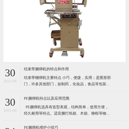
结束带捆绑机的特点和作用
30
结束带梱绑机主要特点 小巧，便捷，实用；是图形部
2021-06
门，许多其他部门，如制药，化妆品，食品等包装产
品的理想选择. 自动缠绕循环 由PCB控制运行（PC
板） 通过自动照片眼（自动装置）开始循环；按按钮
PE捆绑机特点以及应用范围
30
或者脚踏 机器使用纸带或BOPP（最大宽度*长度：
​ PE捆绑机选具有造型美观，结构简单，使用方便，
30mm*150mm) 3种捆扎带松紧级别设置 结束带捆
2021-06
经久耐用等特点。适宜捆打纸箱、木箱、柳框等物
件，特别适宜各类食品，纺织品、工艺品等的打包。
其体积小巧、维修起来比较简易，故广泛适用于流动
PE捆绑机维护小技巧