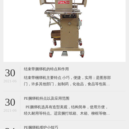
结束带捆绑机的特点和作用
30
结束带梱绑机主要特点 小巧，便捷，实用；是图形部
2021-06
门，许多其他部门，如制药，化妆品，食品等包装产
品的理想选择. 自动缠绕循环 由PCB控制运行（PC
板） 通过自动照片眼（自动装置）开始循环；按按钮
PE捆绑机特点以及应用范围
30
或者脚踏 机器使用纸带或BOPP（最大宽度*长度：
​ PE捆绑机选具有造型美观，结构简单，使用方便，
30mm*150mm) 3种捆扎带松紧级别设置 结束带捆
2021-06
经久耐用等特点。适宜捆打纸箱、木箱、柳框等物
件，特别适宜各类食品，纺织品、工艺品等的打包。
其体积小巧、维修起来比较简易，故广泛适用于流动
PE捆绑机维护小技巧