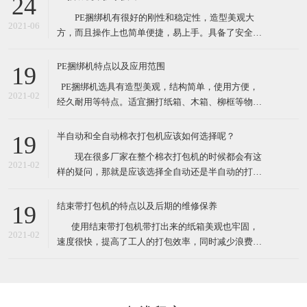
24
性较大的打包作业。 这款捆绑机有售价昂贵的自动
PE捆绑机有很好的刚性和稳定性，造型美观大
捆包机的电熔粘合效果，又可解决带钳的铁扣机捆
2021-06
方，而且操作上也简单便捷，易上手。具备了安全性
高，设备基础前期投资费用低等众多优点。最先一批
开始使用PE捆绑机的厂家对了PE捆绑机赞口不绝，认
PE捆绑机特点以及应用范围
19
为PE捆绑机大大提高工作效率，减少了工作负担，节
​ PE捆绑机选具有造型美观，结构简单，使用方便，
约了人力运输费。 PE捆绑机广泛用于用于食品、
2021-02
经久耐用等特点。适宜捆打纸箱、木箱、柳框等物
医药、五金、化工
件，特别适宜各类食品，纺织品、工艺品等的打包。
其体积小巧、维修起来比较简易，故广泛适用于流动
半自动和全自动棉衣打包机应该如何选择呢？
19
性较大的打包作业。 这款捆绑机有售价昂贵的自动
现在很多厂家在整个棉衣打包机的时候都会有这
捆包机的电熔粘合效果，又可解决带钳的铁扣机捆
2021-02
样的疑问，那就是应该选择全自动还是半自动的打包
机。一方面很多人会觉得如果想过打包机的过程，直
接选择全自动的，很有可能由于衣物的形状不是十分
结束带打包机的特点以及后期的维修保养
19
规规矩矩的，导致最后打包的样子也不是特别规整，
​ 使用结束带打包机带打出来的纸箱美观也牢固，
另外的朋友觉得如果不选择全自动的打包机的话，很
2021-02
速度很快，提高了工人的打包效率，同时减少浪费，
有可能最后会造成比较严重
也就节约了成本。各种类型的结束带打包机机适合常
规物体捆包、体积大、重型物体捆包、液体粉状坠落
打包、特别宽的物品以及加压打包。在高效率的自动
打包机中有着效率最