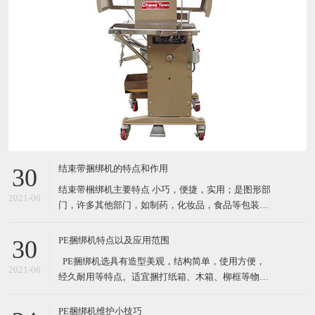
结束带捆绑机的特点和作用
30
结束带梱绑机主要特点 小巧，便捷，实用；是图形部
2021-06
门，许多其他部门，如制药，化妆品，食品等包装产
品的理想选择. 自动缠绕循环 由PCB控制运行（PC
板） 通过自动照片眼（自动装置）开始循环；按按钮
PE捆绑机特点以及应用范围
30
或者脚踏 机器使用纸带或BOPP（最大宽度*长度：
​ PE捆绑机选具有造型美观，结构简单，使用方便，
30mm*150mm) 3种捆扎带松紧级别设置 结束带捆
2021-06
经久耐用等特点。适宜捆打纸箱、木箱、柳框等物
件，特别适宜各类食品，纺织品、工艺品等的打包。
其体积小巧、维修起来比较简易，故广泛适用于流动
PE捆绑机维护小技巧