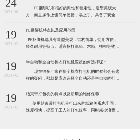
24
性较大的打包作业。 这款捆绑机有售价昂贵的自动
PE捆绑机有很好的刚性和稳定性，造型美观大
捆包机的电熔粘合效果，又可解决带钳的铁扣机捆
2021-06
方，而且操作上也简单便捷，易上手。具备了安全性
高，设备基础前期投资费用低等众多优点。最先一批
开始使用PE捆绑机的厂家对了PE捆绑机赞口不绝，认
PE捆绑机特点以及应用范围
19
为PE捆绑机大大提高工作效率，减少了工作负担，节
​ PE捆绑机选具有造型美观，结构简单，使用方便，
约了人力运输费。 PE捆绑机广泛用于用于食品、
2021-02
经久耐用等特点。适宜捆打纸箱、木箱、柳框等物
医药、五金、化工
件，特别适宜各类食品，纺织品、工艺品等的打包。
其体积小巧、维修起来比较简易，故广泛适用于流动
半自动和全自动棉衣打包机应该如何选择呢？
19
性较大的打包作业。 这款捆绑机有售价昂贵的自动
现在很多厂家在整个棉衣打包机的时候都会有这
捆包机的电熔粘合效果，又可解决带钳的铁扣机捆
2021-02
样的疑问，那就是应该选择全自动还是半自动的打包
机。一方面很多人会觉得如果想过打包机的过程，直
接选择全自动的，很有可能由于衣物的形状不是十分
结束带打包机的特点以及后期的维修保养
19
规规矩矩的，导致最后打包的样子也不是特别规整，
​ 使用结束带打包机带打出来的纸箱美观也牢固，
另外的朋友觉得如果不选择全自动的打包机的话，很
2021-02
速度很快，提高了工人的打包效率，同时减少浪费，
有可能最后会造成比较严重
也就节约了成本。各种类型的结束带打包机机适合常
规物体捆包、体积大、重型物体捆包、液体粉状坠落
打包、特别宽的物品以及加压打包。在高效率的自动
打包机中有着效率最