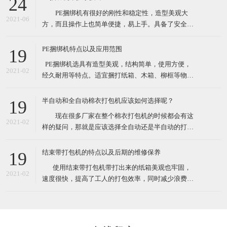
24
性较大的打包作业。 这款捆绑机有售价昂贵的自动
PE捆绑机有很好的刚性和稳定性，造型美观大
捆包机的电熔粘合效果，又可解决带钳的铁扣机捆
2021-06
方，而且操作上也简单便捷，易上手。具备了安全性
高，设备基础前期投资费用低等众多优点。最先一批
开始使用PE捆绑机的厂家对了PE捆绑机赞口不绝，认
PE捆绑机特点以及应用范围
19
为PE捆绑机大大提高工作效率，减少了工作负担，节
​ PE捆绑机选具有造型美观，结构简单，使用方便，
约了人力运输费。 PE捆绑机广泛用于用于食品、
2021-02
经久耐用等特点。适宜捆打纸箱、木箱、柳框等物
医药、五金、化工
件，特别适宜各类食品，纺织品、工艺品等的打包。
其体积小巧、维修起来比较简易，故广泛适用于流动
半自动和全自动棉衣打包机应该如何选择呢？
19
性较大的打包作业。 这款捆绑机有售价昂贵的自动
现在很多厂家在整个棉衣打包机的时候都会有这
捆包机的电熔粘合效果，又可解决带钳的铁扣机捆
2021-02
样的疑问，那就是应该选择全自动还是半自动的打包
机。一方面很多人会觉得如果想过打包机的过程，直
接选择全自动的，很有可能由于衣物的形状不是十分
结束带打包机的特点以及后期的维修保养
19
规规矩矩的，导致最后打包的样子也不是特别规整，
​ 使用结束带打包机带打出来的纸箱美观也牢固，
另外的朋友觉得如果不选择全自动的打包机的话，很
2021-02
速度很快，提高了工人的打包效率，同时减少浪费，
有可能最后会造成比较严重
也就节约了成本。各种类型的结束带打包机机适合常
规物体捆包、体积大、重型物体捆包、液体粉状坠落
打包、特别宽的物品以及加压打包。在高效率的自动
打包机中有着效率最