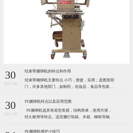
结束带捆绑机的特点和作用
30
结束带梱绑机主要特点 小巧，便捷，实用；是图形部
2021-06
门，许多其他部门，如制药，化妆品，食品等包装产
品的理想选择. 自动缠绕循环 由PCB控制运行（PC
板） 通过自动照片眼（自动装置）开始循环；按按钮
PE捆绑机特点以及应用范围
30
或者脚踏 机器使用纸带或BOPP（最大宽度*长度：
​ PE捆绑机选具有造型美观，结构简单，使用方便，
30mm*150mm) 3种捆扎带松紧级别设置 结束带捆
2021-06
经久耐用等特点。适宜捆打纸箱、木箱、柳框等物
件，特别适宜各类食品，纺织品、工艺品等的打包。
其体积小巧、维修起来比较简易，故广泛适用于流动
PE捆绑机维护小技巧